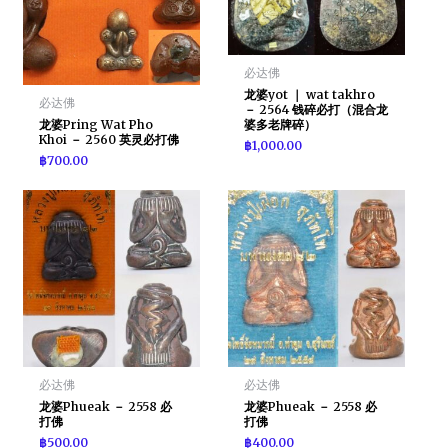
必达佛
龙婆yot ｜ wat takhro
必达佛
－ 2564 钱碎必打（混合龙
婆多老牌碎）
龙婆Pring Wat Pho
Khoi － 2560 英灵必打佛
฿
1,000.00
฿
700.00
必达佛
必达佛
龙婆Phueak － 2558 必
龙婆Phueak － 2558 必
打佛
打佛
฿
500.00
฿
400.00