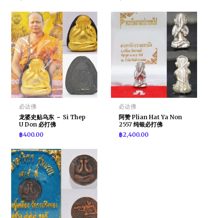
必达佛
必达佛
龙婆史贴乌东 － Si Thep
阿赞 Plian Hat Ya Non
U Don 必打佛
2557 纯银必打佛
฿
400.00
฿
2,400.00