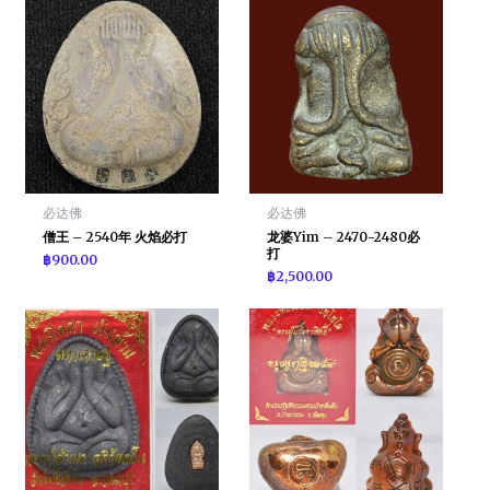
必达佛
必达佛
僧王 – 2540年 火焰必打
龙婆Yim – 2470-2480必
打
฿
900.00
฿
2,500.00