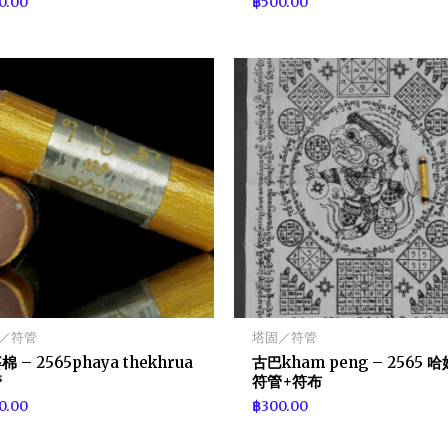
0.00
฿
500.00
／符管
塔固／符管
 – 2565phaya thekhrua
古巴kham peng – 2565 
管
符管+符布
0.00
฿
300.00