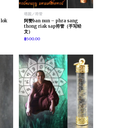
塔固／符管
 lok
阿赞ban nun – phra sang
thong riak sap符管（手写经
文）
฿
500.00