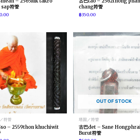
ean – 2565luk takro
古巴tao – 2562thong pha
k sap符管
chang符管
0.00
฿
350.00
OUT OF STOCK
／符管
塔固／符管
o – 2559thon khuchiwit
古巴det – Sane Hongphrai
管
Burut符管