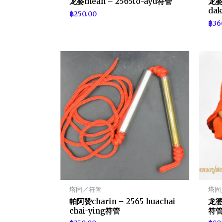
龙婆mean – 2565to-ayu符管
龙婆m
da
฿
250.00
฿
36
塔固／符管
塔固
帕阿赞charin – 2565 huachai
龙婆s
chai-ying符管
符