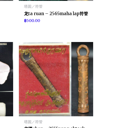
塔固／符管
龙ta ruan – 2565maha lap符管
฿
500.00
塔固／符管