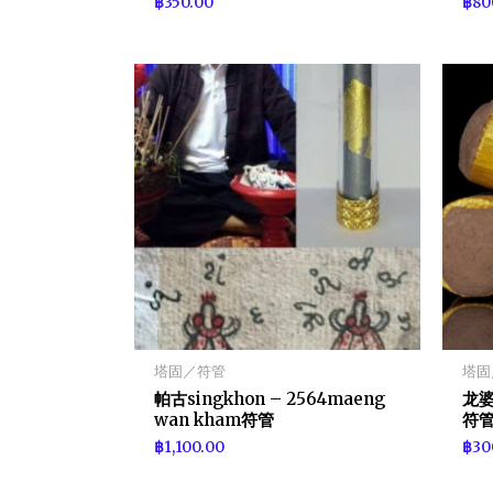
฿
350.00
฿
80
塔固／符管
塔固
帕古singkhon – 2564maeng
龙婆棉
wan kham符管
符
฿
1,100.00
฿
30