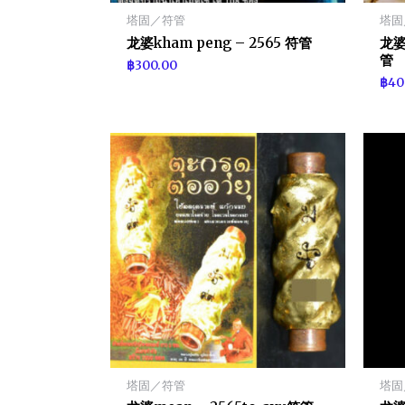
塔固／符管
塔固
龙婆kham peng – 2565 符管
龙婆l
管
฿
300.00
฿
40
塔固／符管
塔固