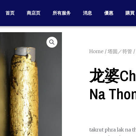
首页
商店页
所有服务
消息
優惠
購買
Home
/
塔固／符管
/
龙婆chu 
Na Th
takrut phra lak na 