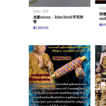
塔固
塔固／符管
阿赞b
龙婆mean – khuchiwit手写符
mub
管
฿
60
฿
1,100.00