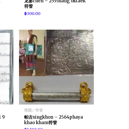
n
龙婆chen – 2555nang oktaek
符管
฿
300.00
塔固／符管
 9
帕古singkhon – 2564phaya
khao kham符管