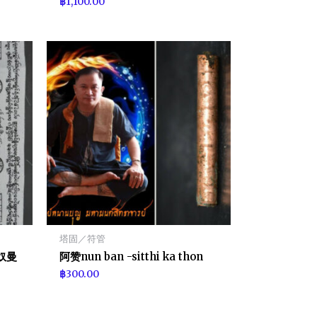
฿
1,100.00
塔固／符管
哈奴曼
阿赞nun ban -sitthi ka thon
฿
300.00