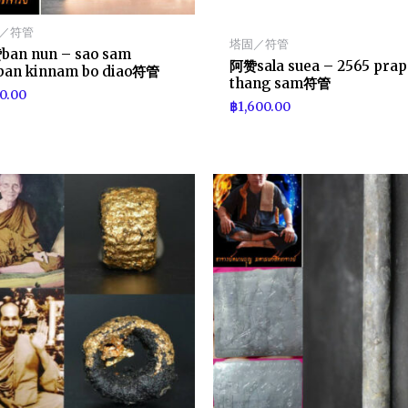
／符管
塔固／符管
an nun – sao sam
阿赞sala suea – 2565 prap
an kinnam bo diao符管
thang sam符管
0.00
฿
1,600.00