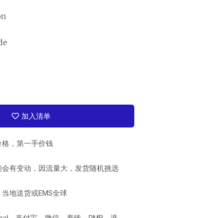
on
de
加入清单
价格，第一手价钱
能会有变动，因流量大，发货随机挑选
当地送货或EMS全球
pal、支付宝、微信、泰铢、RMB、港、