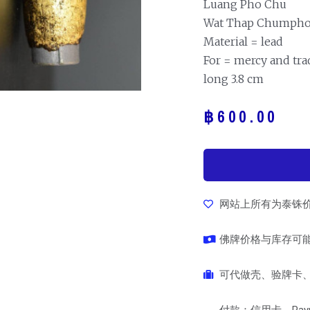
Luang Pho Chu
Wat Thap Chumph
Material = lead
For = mercy and tra
long 3.8 cm
฿
600.00
网站上所有为泰铢
佛牌价格与库存可
可代做壳、验牌卡、
付款：信用卡、Pay