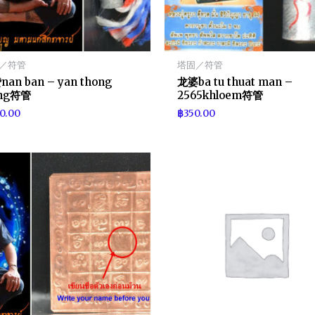
／符管
塔固／符管
an ban – yan thong
龙婆ba tu thuat man –
ang符管
2565khloem符管
0.00
฿
350.00