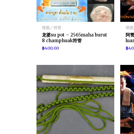
塔固／符管
塔固
龙婆su pot – 2565maha burut
阿赞n
8 champhuak符管
lu
฿
400.00
฿
40