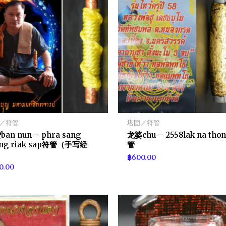
／符管
塔固／符管
an nun – phra sang
龙婆chu – 2558lak na tho
ong riak sap符管（手写经
管
）
฿
600.00
0.00