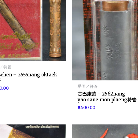
／符管
hen – 2555nang oktaek
管
塔固／符管
0.00
古巴康范 – 2562nang
yao sane mon plaeng符管
฿
400.00