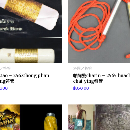
／符管
塔固／符管
ao – 2562thong phan
帕阿赞charin – 2565 huac
ang符管
chai-ying符管
0.00
฿
350.00