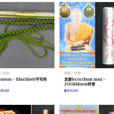
／符管
塔固／符管
mean – khuchiwit手写符
龙婆ba tu thuat man –
2565khloem符管
100.00
฿
350.00