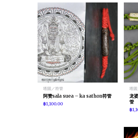
塔固／符管
塔固
阿赞sala suea – ka sathon符管
龙婆
管
฿
1,100.00
฿
1,