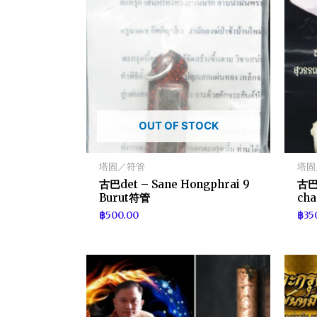
OUT OF STOCK
塔固／符管
塔固
古巴det – Sane Hongphrai 9
古巴t
Burut符管
ch
฿
500.00
฿
35