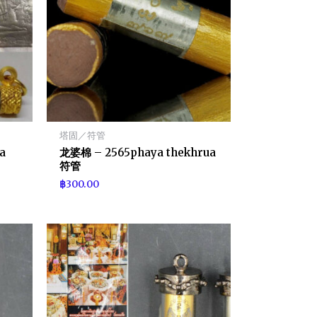
塔固／符管
a
龙婆棉 – 2565phaya thekhrua
符管
฿
300.00