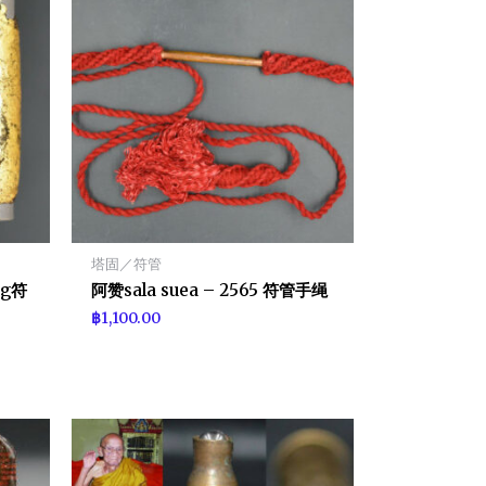
塔固／符管
ng符
阿赞sala suea – 2565 符管手绳
฿
1,100.00