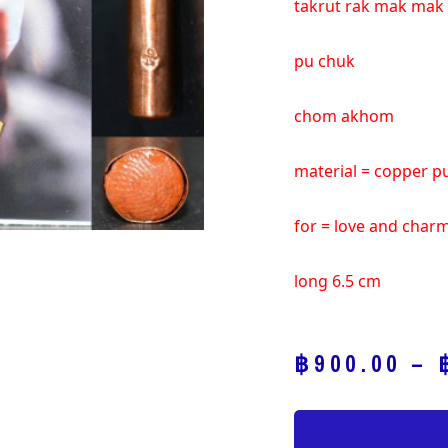
takrut rak mak mak
pu chuk
chom akhom
material = copper 
for = love and char
long 6.5 cm
฿
900.00
–