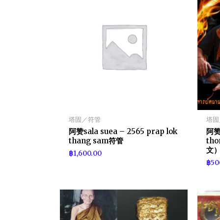
塔固／符管
塔固
阿赞sala suea – 2565 prap lok
阿赞b
thang sam符管
th
文
฿
1,600.00
฿
50