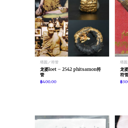
塔固／符管
塔固
龙婆loet – 2542 phitsamon符
龙婆c
管
符
฿
400.00
฿
30