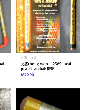
塔固／符管
hai
龙婆thong wan – 2565narai
prap traichak符管
฿
350.00