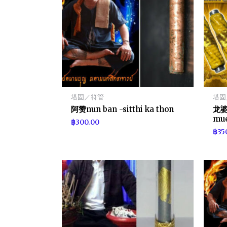
塔固／符管
塔固
阿赞nun ban -sitthi ka thon
龙婆w
mu
฿
300.00
฿
35