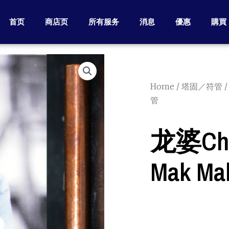
首页
商店页
所有服务
消息
優惠
購買
Home
/
塔固／符管
/
管
龙婆chuk
Mak M