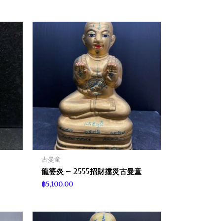
古曼童
龍婆炎 – 2555招財擋災古曼童
฿
5,100.00