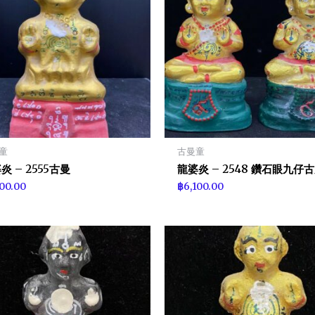
童
古曼童
炎 – 2555古曼
龍婆炎 – 2548 鑽石眼九仔
100.00
฿
6,100.00