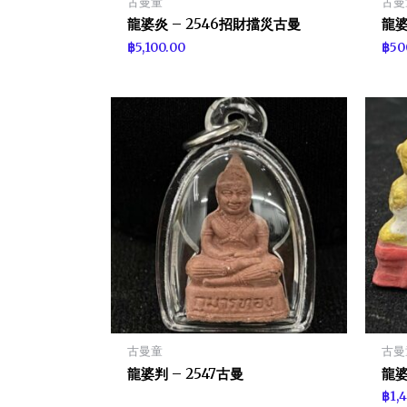
古曼童
古曼
龍婆炎 – 2546招財擋災古曼
龍婆
฿
5,100.00
฿
50
古曼童
古曼
龍婆判 – 2547古曼
龍婆
฿
1,