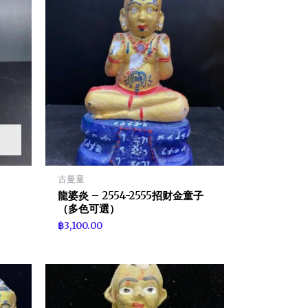
古曼童
龍婆炎 – 2554-2555招财金童子
（多色可選）
฿
3,100.00