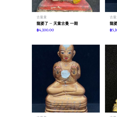
古曼童
古曼
龍婆了 – 天童古曼 一期
龍婆
฿
4,100.00
฿
5,