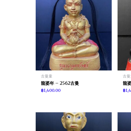
古曼童
古曼
龍婆年 – 2562古曼
龍婆
฿
1,400.00
฿
1,