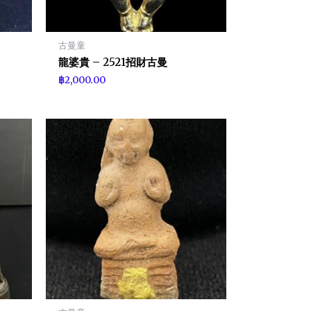
古曼童
龍婆貴 – 2521招財古曼
฿
2,000.00