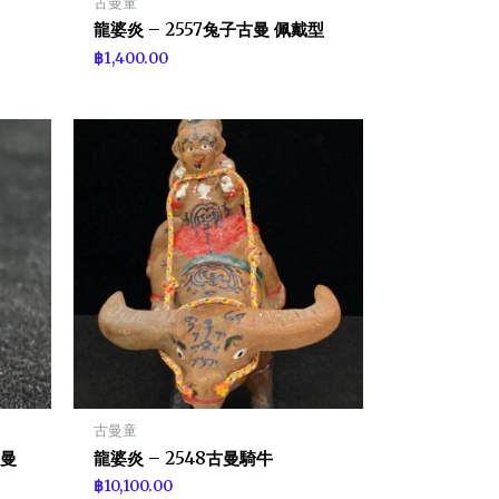
古曼童
龍婆炎 – 2557兔子古曼 佩戴型
฿
1,400.00
古曼童
古曼
龍婆炎 – 2548古曼騎牛
฿
10,100.00