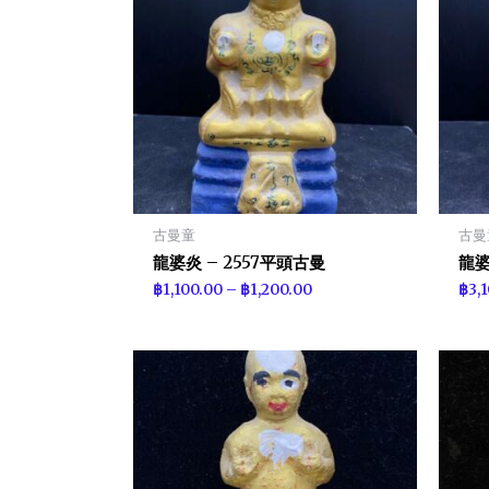
古曼童
古曼
龍婆炎 – 2557平頭古曼
龍婆
฿
1,100.00
–
฿
1,200.00
฿
3,