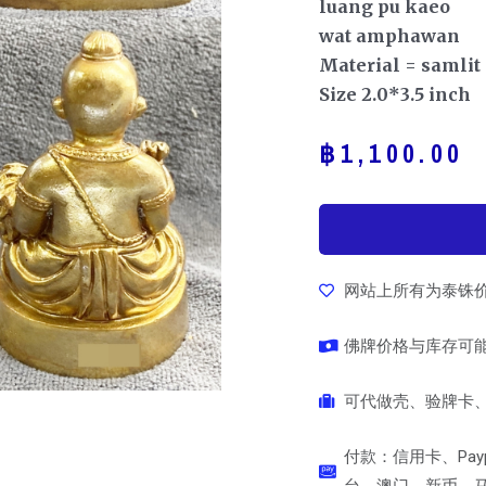
luang pu kaeo
wat amphawan
Material = samlit 
Size 2.0*3.5 inch
฿
1,100.00
网站上所有为泰铢
佛牌价格与库存可
可代做壳、验牌卡、
付款：信用卡、Pay
台、澳门、新币、马币