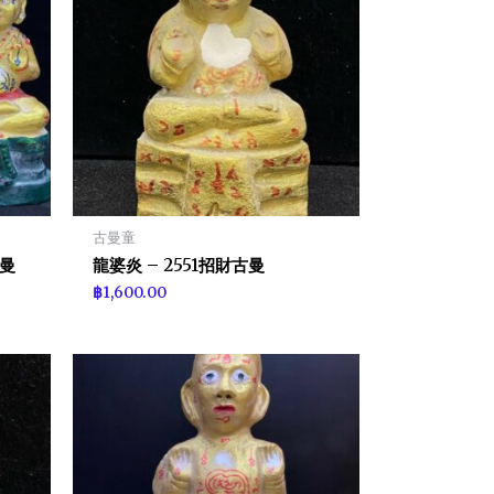
古曼童
古曼
龍婆炎 – 2551招財古曼
฿
1,600.00