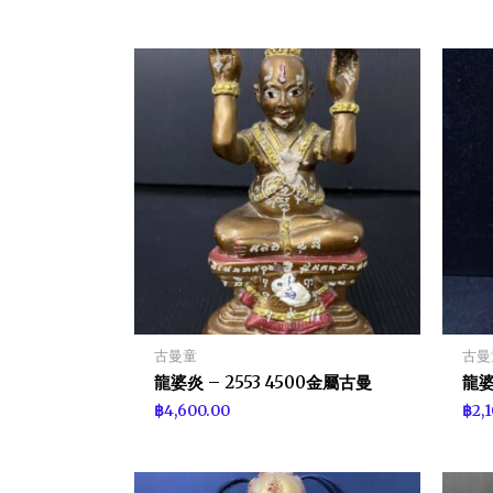
古曼童
古曼
龍婆炎 – 2553 4500金屬古曼
龍婆
฿
4,600.00
฿
2,