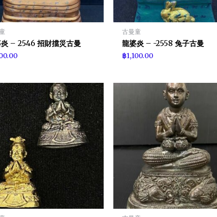
童
古曼童
炎 – 2546 招財擋災古曼
龍婆炎 – -2558 兔子古曼
100.00
฿
1,100.00