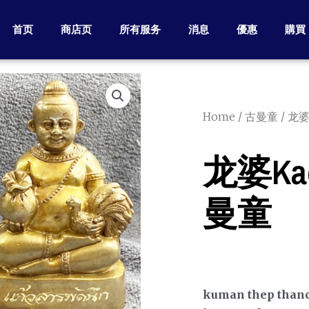
首页
商店页
所有服务
消息
優惠
購買
Home
/
古曼童
/ 龙婆
龙婆kae
曼童
kuman thep thanc