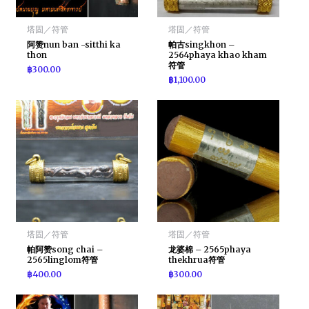
塔固／符管
塔固／符管
阿赞nun ban -sitthi ka
帕古singkhon –
thon
2564phaya khao kham
符管
฿
300.00
฿
1,100.00
塔固／符管
塔固／符管
帕阿赞song chai –
龙婆棉 – 2565phaya
2565linglom符管
thekhrua符管
฿
400.00
฿
300.00