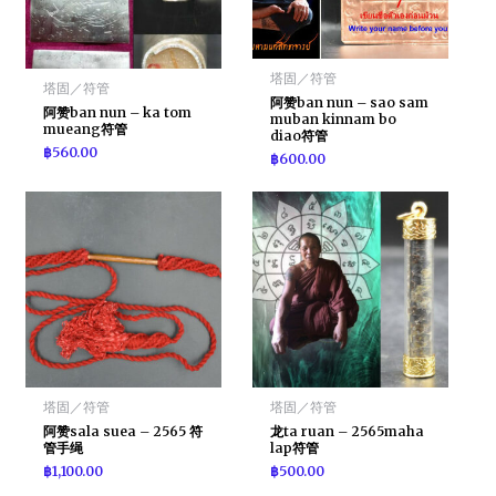
塔固／符管
塔固／符管
阿赞ban nun – sao sam
阿赞ban nun – ka tom
muban kinnam bo
mueang符管
diao符管
฿
560.00
฿
600.00
塔固／符管
塔固／符管
阿赞sala suea – 2565 符
龙ta ruan – 2565maha
管手绳
lap符管
฿
1,100.00
฿
500.00