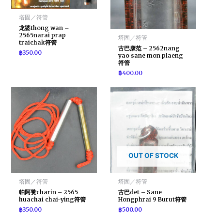
塔固／符管
龙婆thong wan –
2565narai prap
塔固／符管
traichak符管
古巴康范 – 2562nang
฿
350.00
yao sane mon plaeng
符管
฿
400.00
OUT OF STOCK
塔固／符管
塔固／符管
帕阿赞charin – 2565
古巴det – Sane
huachai chai-ying符管
Hongphrai 9 Burut符管
฿
350.00
฿
500.00