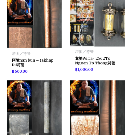
塔固／符管
塔固／符管
龙婆Wi ra- 2562To
阿赞nan bun – takhap
Ngoen To Thong符管
fai符管
฿
1,000.00
฿
600.00