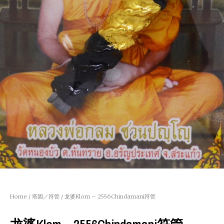
Home
/
塔固／符管
/ 龙婆Klom – 2556Chindamani符管