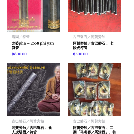
塔固／符管
古巴磐石／阿贊旁蝕
龙婆pha – 2558 phi yan
阿贊旁蝕／古巴磐石 、七
符管
段虎符管
฿
600.00
฿
500.00
古巴磐石／阿贊旁蝕
古巴磐石／阿贊旁蝕
阿贊旁蝕／古巴磐石 、食
阿贊旁蝕／古巴磐石 、二
人虎塔固／符管
期「马考赛／馬溝西」、符