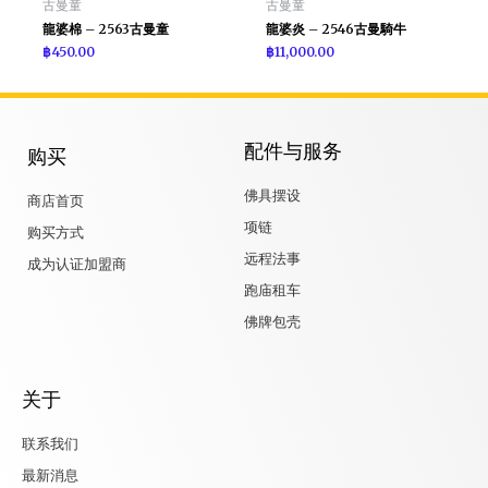
古曼童
古曼童
龍婆棉 – 2563古曼童
龍婆炎 – 2546古曼騎牛
฿
450.00
฿
11,000.00
配件与服务
购买
佛具摆设
商店首页
项链
购买方式
远程法事
成为认证加盟商
跑庙租车
佛牌包壳
关于
联系我们
最新消息