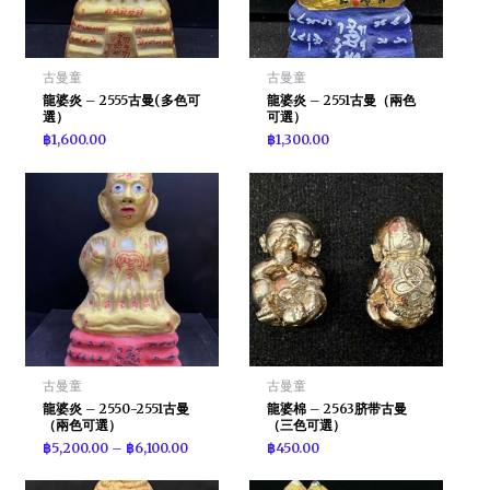
古曼童
古曼童
龍婆炎 – 2555古曼(多色可
龍婆炎 – 2551古曼（兩色
選）
可選）
฿
1,600.00
฿
1,300.00
古曼童
古曼童
龍婆炎 – 2550-2551古曼
龍婆棉 – 2563脐带古曼
（兩色可選）
（三色可選）
฿
5,200.00
–
฿
6,100.00
฿
450.00