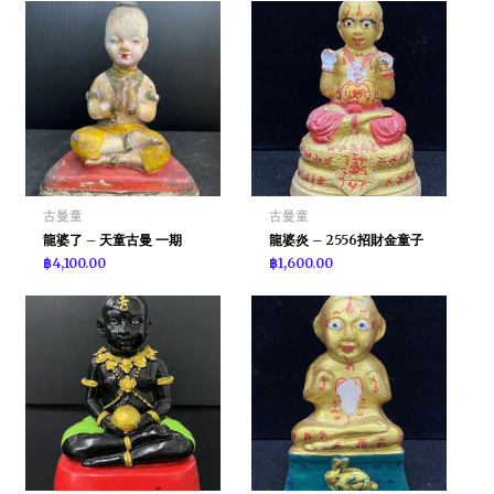
古曼童
古曼童
龍婆了 – 天童古曼 一期
龍婆炎 – 2556招財金童子
฿
4,100.00
฿
1,600.00