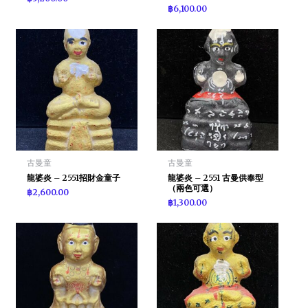
฿
6,100.00
古曼童
古曼童
龍婆炎 – 2551招財金童子
龍婆炎 – 2551 古曼供奉型
（兩色可選）
฿
2,600.00
฿
1,300.00