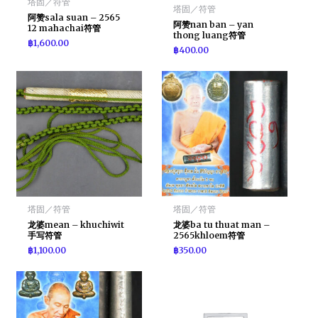
塔固／符管
塔固／符管
阿赞sala suan – 2565
阿赞nan ban – yan
12 mahachai符管
thong luang符管
฿
1,600.00
฿
400.00
塔固／符管
塔固／符管
龙婆mean – khuchiwit
龙婆ba tu thuat man –
手写符管
2565khloem符管
฿
1,100.00
฿
350.00