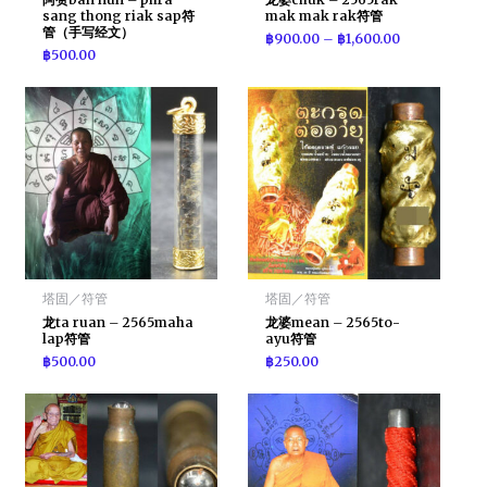
sang thong riak sap符
mak mak rak符管
管（手写经文）
฿
900.00
–
฿
1,600.00
฿
500.00
塔固／符管
塔固／符管
龙ta ruan – 2565maha
龙婆mean – 2565to-
lap符管
ayu符管
฿
500.00
฿
250.00