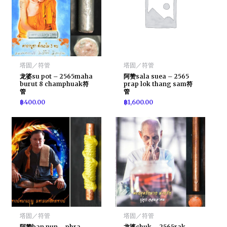
塔固／符管
塔固／符管
龙婆su pot – 2565maha
阿赞sala suea – 2565
burut 8 champhuak符
prap lok thang sam符
管
管
฿
400.00
฿
1,600.00
塔固／符管
塔固／符管
阿赞ban nun – phra
龙婆chuk – 2565rak