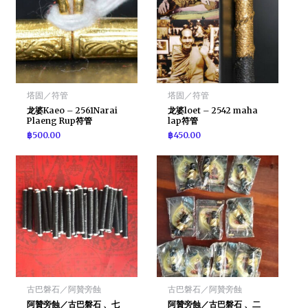
塔固／符管
塔固／符管
龙婆Kaeo – 2561Narai
龙婆loet – 2542 maha
Plaeng Rup符管
lap符管
฿
500.00
฿
450.00
古巴磐石／阿贊旁蝕
古巴磐石／阿贊旁蝕
阿贊旁蝕／古巴磐石 、七
阿贊旁蝕／古巴磐石 、二