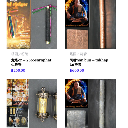
塔固／符管
塔固／符管
龙塔or – 2565saraphat
阿赞nan bun – takhap
di符管
fai符管
฿
250.00
฿
600.00