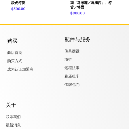
段虎符管
期「马考赛／馬溝西」、符
管／塔固
฿
500.00
฿
800.00
配件与服务
购买
佛具摆设
商店首页
项链
购买方式
远程法事
成为认证加盟商
跑庙租车
佛牌包壳
关于
联系我们
最新消息