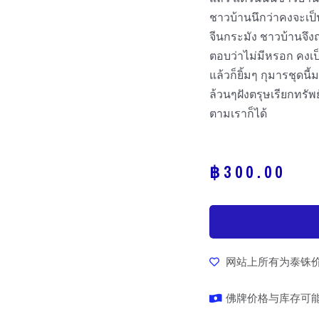
ชาวบ้านนึกว่าคงจะเป
จีนกระมัง ชาวบ้านจึง
ตอบว่าไม่มีหรอก คงเป็
แล้วก็ยิ้มๆ กุมารชุ
ล้วนๆฝังตรุษเรียกทรัพ
ตามเราก็ได้
฿
300.00
网站上所有为泰铢
佛牌价格与库存可