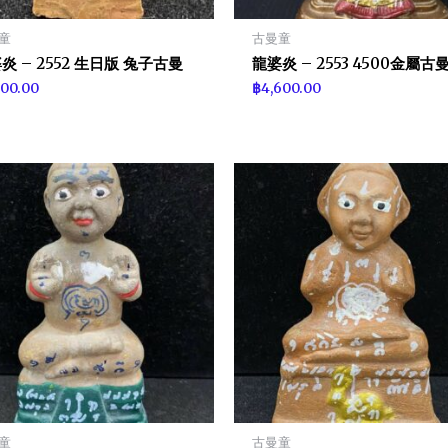
童
古曼童
炎 – 2552 生日版 兔子古曼
龍婆炎 – 2553 4500金屬古
400.00
฿
4,600.00
童
古曼童