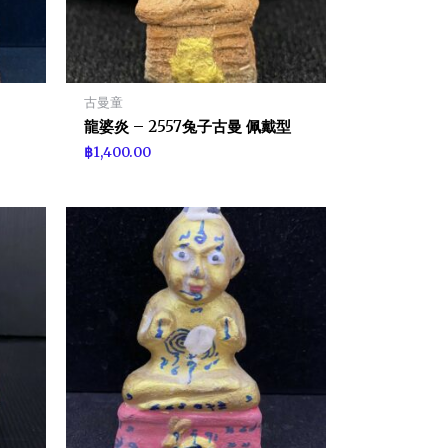
古曼童
龍婆炎 – 2557兔子古曼 佩戴型
฿
1,400.00