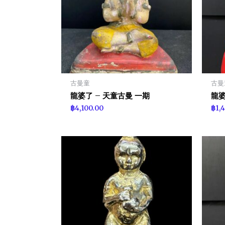
古曼童
古曼
龍婆了 – 天童古曼 一期
龍婆
฿
4,100.00
฿
1,