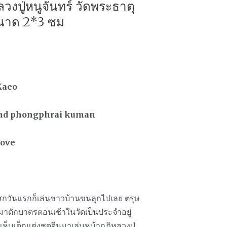
วงปู่หนูจันทร์ วัดพระธาตุ
ขนาด 2*3 ซม
n
Kaeo
and phongphrai kuman
love
เสกวันแรกก็เล่นชาวบ้านขนลุกไปเลย ตรุษ
นมาตักบาตรตอนเช้าในวัดเป็นประจำอยู่
เห็นเด็กแต่งชุดจีนมาเล่นหน้ากุฏิหลวงปู่