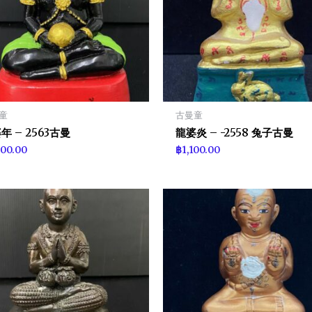
童
古曼童
年 – 2563古曼
龍婆炎 – -2558 兔子古曼
400.00
฿
1,100.00