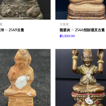
童
古曼童
沛 – 2549古曼
龍婆炎 – 2546招財擋災古曼
฿
5,100.00