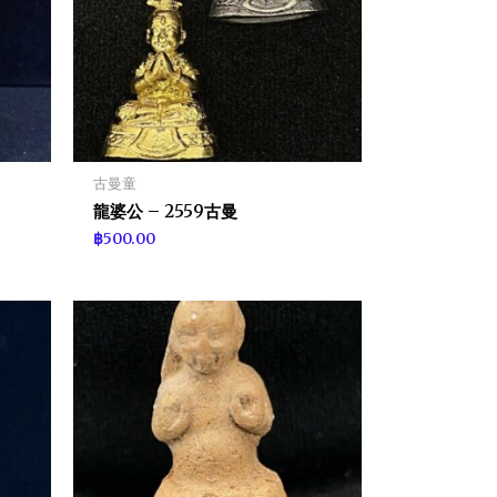
古曼童
龍婆公 – 2559古曼
฿
500.00