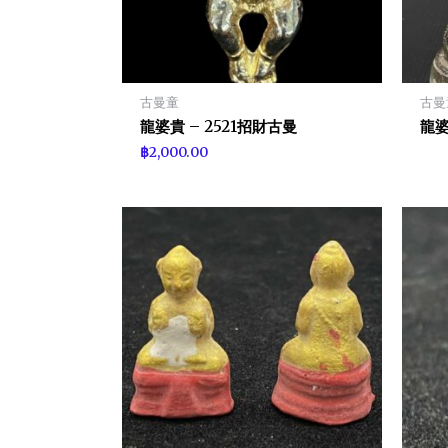
古曼童
古曼
龍婆貴 – 2521招財古曼
龍婆
฿
2,000.00