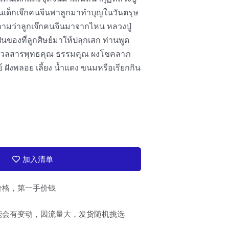
็นเด็กเจ๊กคนจีนพาลูกมาทำบุญในวันตรุษ
ถามว่าลูกเจ๊กคนจีนมาจากไหน หลวงปู่
นของที่ลูกศิษย์มาให้ปลุกเสก ท่านพูด
ดนี้มวลสารพุทธคุณ ธรรมคุณ ผงโชคลาภ
ย์ ฝังพลอย เลี้ยง น้ำแดง ขนมหรือเรียกกิน
加入清单
价格，第一手价钱
能会有变动，因流量大，发货随机挑选