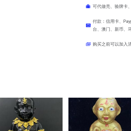
可代做壳、验牌卡、
付款：信用卡、Pay
台、澳门、新币、马币
购买之前可以加入