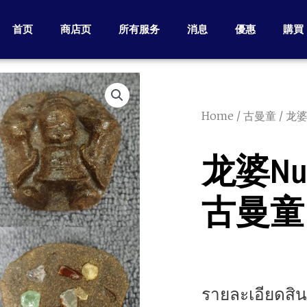
首页
商店页
所有服务
消息
優惠
購買
Home
/
古曼童
/ 龙婆
龙婆nu C
古曼童
รายละเอียดสิน