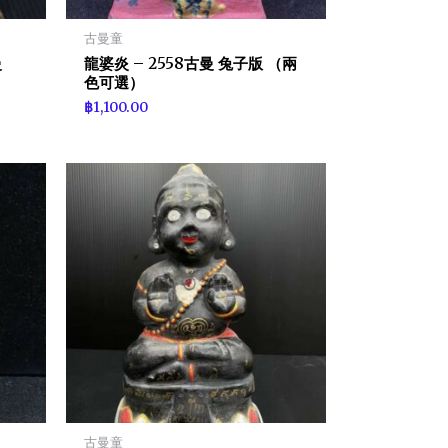
古曼童
曼
龍婆炎 – 2558古曼 兔子版 （兩
色可選）
฿
1,100.00
古曼童