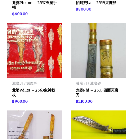
龙婆Phrom – 2557灭魔手
帕阿赞La – 2559灭魔斧
镯
฿
800.00
฿
600.00
滅魔刀 / 滅魔斧
滅魔刀 / 滅魔斧
龙婆Wi Ra – 2563象神权
龙婆Phi – 2555 四面灭魔
杖
刀
฿
900.00
฿
1,100.00