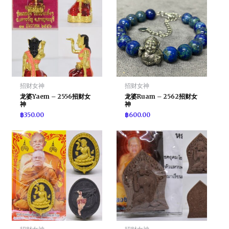
招财女神
招财女神
龙婆Yaem – 2556招财女
龙婆Ruam – 2562招财女
神
神
฿
350.00
฿
600.00