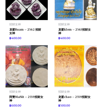
招财女神
招财女神
龙婆Ruam – 2562 招财
龙婆klom – 2563招财女
女神
神
฿
400.00
฿
400.00
招财女神
招财女神
阿赞MaNit – 2559招财女
龙婆chao – 2559招财女
神
神
฿
600.00
฿
500.00