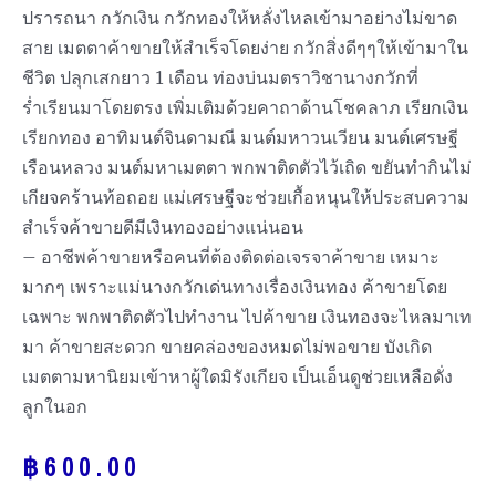
ปรารถนา กวักเงิน กวักทองให้หลั่งไหลเข้ามาอย่างไม่ขาด
สาย เมตตาค้าขายให้สำเร็จโดยง่าย กวักสิ่งดีๆๆให้เข้ามาใน
ชีวิต ปลุกเสกยาว 1 เดือน ท่องบ่นมตราวิชานางกวักที่
ร่ำเรียนมาโดยตรง เพิ่มเติมด้วยคาถาด้านโชคลาภ เรียกเงิน
เรียกทอง อาทิมนต์จินดามณี มนต์มหาวนเวียน มนต์เศรษฐี
เรือนหลวง มนต์มหาเมตตา พกพาติดตัวไว้เถิด ขยันทำกินไม่
เกียจคร้านท้อถอย แม่เศรษฐีจะช่วยเกื้อหนุนให้ประสบความ
สำเร็จค้าขายดีมีเงินทองอย่างแน่นอน
– อาชีพค้าขายหรือคนที่ต้องติดต่อเจรจาค้าขาย เหมาะ
มากๆ เพราะแม่นางกวักเด่นทางเรื่องเงินทอง ค้าขายโดย
เฉพาะ พกพาติดตัวไปทำงาน ไปค้าขาย เงินทองจะไหลมาเท
มา ค้าขายสะดวก ขายคล่องของหมดไม่พอขาย บังเกิด
เมตตามหานิยมเข้าหาผู้ใดมิรังเกียจ เป็นเอ็นดูช่วยเหลือดั่ง
ลูกในอก
฿
600.00