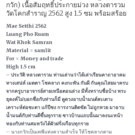
กวัก) เนื้อสัมฤทธิ์ประกายม่วง หลวงตารวม
วัดโคกสำราญ 2562 สูง 1.5 ซม พร้อมสร้อย
Mae Setthi 2562
Luang Pho Ruam
Wat Khok Samran
Material = samlit
For = Money and trade
High 1.5 cm
– ประวัติ หลวงตารวม ท่านเล่านว่าได้เล่าเรียนคาถาอาคม
ทางเสน่ห์ เมตตา โชคลาภ คงกะพัน กันผี กันคุณไสยมาครบ
จากครูบาอาจารย์สายเหนือตอนล่าง มีทั้งทราบชื่อบ้าง พระ
ธุดงค์ไม่บอกชื่อกับท่านก็มี ดูดวงอาบน้ำมนต์สะเดาะ
เคราะห์ต่อชะตา แก้ปีชง การงานติดขัด ไม่ถูกหวย มาอาบ
น้ำมนต์กับท่านดีขึ้นทุกราย ชาวบ้านแถบนั้นมาลงนะหน้า
ทองกับท่านสมหวังได้ผัวฝรั่งเกือบทุกราย
– นางกวักเป็นเทพีแห่งความสำเร็จ ให้โชคลาภตาม