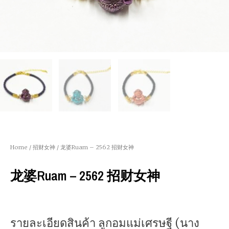
Home
/
招财女神
/ 龙婆Ruam – 2562 招财女神
龙婆Ruam – 2562 招财女神
รายละเอียดสินค้า ลูกอมแม่เศรษฐี (นาง