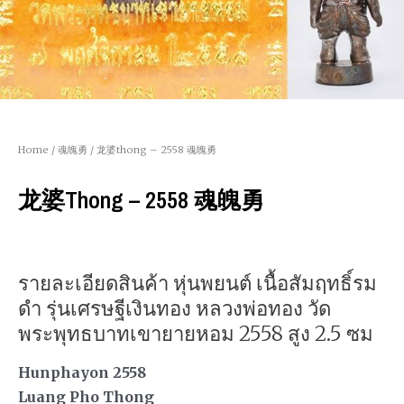
Home
/
魂魄勇
/ 龙婆thong – 2558 魂魄勇
龙婆thong – 2558 魂魄勇
รายละเอียดสินค้า หุ่นพยนต์ เนื้อสัมฤทธิ์รม
ดำ รุ่นเศรษฐีเงินทอง หลวงพ่อทอง วัด
พระพุทธบาทเขายายหอม 2558 สูง 2.5 ซม
Hunphayon 2558
Luang Pho Thong