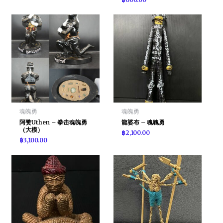
魂魄勇
魂魄勇
阿赞Uthen – 拳击魂魄勇
龍婆布 – 魂魄勇
（大模）
฿
2,100.00
฿
3,100.00