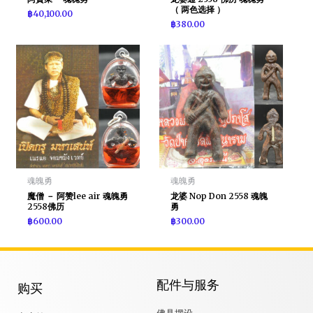
（ 两色选择 ）
฿
40,100.00
฿
380.00
魂魄勇
魂魄勇
魔僧 － 阿赞lee air 魂魄勇
龙婆 Nop Don 2558 魂魄
2558佛历
勇
฿
600.00
฿
300.00
配件与服务
购买