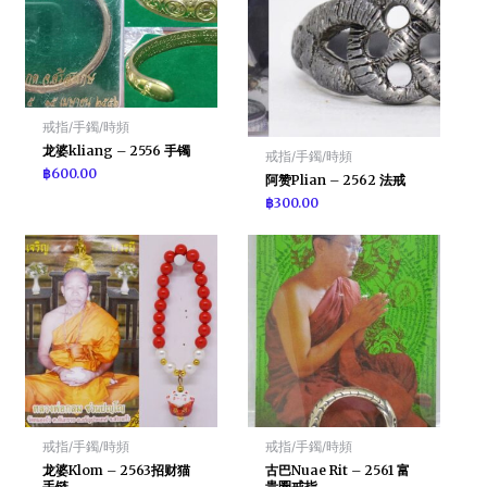
戒指/手鐲/時頻
龙婆kliang – 2556 手镯
戒指/手鐲/時頻
฿
600.00
阿赞Plian – 2562 法戒
฿
300.00
戒指/手鐲/時頻
戒指/手鐲/時頻
龙婆Klom – 2563招财猫
古巴Nuae Rit – 2561 富
手链
贵圈戒指