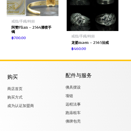
戒指/手鐲/時頻
阿赞Plian – 2564潘喷手
镯
戒指/手鐲/時頻
฿
700.00
龙婆maen – 2565法戒
฿
460.00
配件与服务
购买
佛具摆设
商店首页
项链
购买方式
远程法事
成为认证加盟商
跑庙租车
佛牌包壳