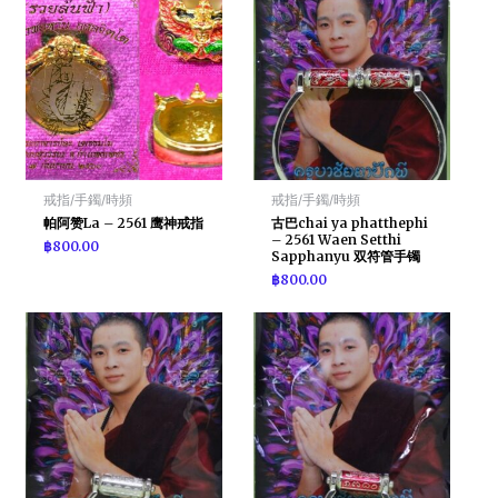
戒指/手鐲/時頻
戒指/手鐲/時頻
帕阿赞La – 2561 鹰神戒指
古巴chai ya phatthephi
– 2561 Waen Setthi
฿
800.00
Sapphanyu 双符管手镯
฿
800.00