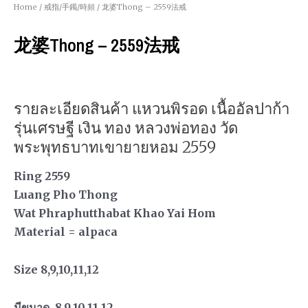
Home
/
戒指/手鐲/時頻
/ 龙婆Thong – 2559法戒
龙婆Thong – 2559法戒
รายละเอียดสินค้า แหวนพิรอด เนื้ออัลปาก้า
รุ่นเศรษฐี เงิน ทอง หลวงพ่อทอง วัด
พระพุทธบาทเขายายหอม 2559
Ring 2559
Luang Pho Thong
Wat Phraphutthabat Khao Yai Hom
Material = alpaca
Size 8,9,10,11,12
มีขนาด
8,9,10,11,12