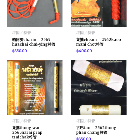
塔固／符管
塔固／符管
帕阿赞charin – 2565
龙婆cheam – 2562kaeo
huachai chai-ying符管
mani chot符管
฿
350.00
฿
400.00
塔固／符管
塔固／符管
龙婆thong wan –
古巴tao – 2562thong
2565narai prap
phan chang符管
traichak符管
฿
350.00