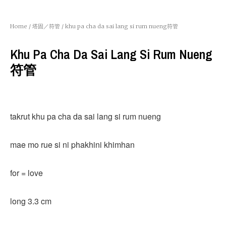
Home
/
塔固／符管
/ khu pa cha da sai lang si rum nueng符管
Khu Pa Cha Da Sai Lang Si Rum Nueng
符管
takrut khu pa cha da sai lang si rum nueng
mae mo rue si ni phakhini khimhan
for = love
long 3.3 cm