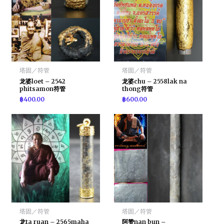
塔固／符管
塔固／符管
龙婆loet – 2542
龙婆chu – 2558lak na
phitsamon符管
thong符管
฿
400.00
฿
600.00
塔固／符管
塔固／符管
龙ta ruan – 2565maha
阿赞nan bun –