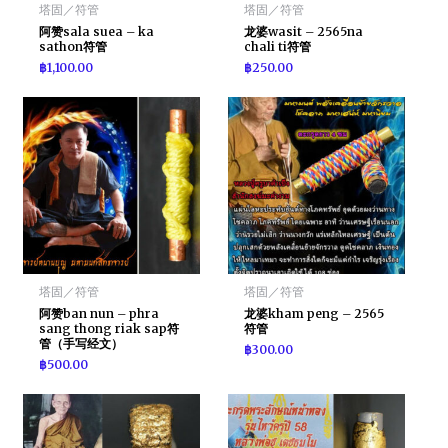
塔固／符管
塔固／符管
阿赞sala suea – ka
龙婆wasit – 2565na
sathon符管
chali ti符管
฿
1,100.00
฿
250.00
塔固／符管
塔固／符管
阿赞ban nun – phra
龙婆kham peng – 2565
sang thong riak sap符
符管
管（手写经文）
฿
300.00
฿
500.00