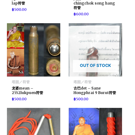
lap符管
chingchok song hang
符管
฿
500.00
฿
600.00
OUT OF STOCK
塔固／符管
塔固／符管
龙婆mean –
古巴det – Sane
2552lukpuen符管
Hongphrai 9 Burut符管
฿
500.00
฿
500.00