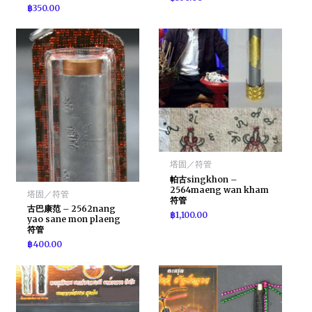
฿
350.00
塔固／符管
帕古singkhon –
2564maeng wan kham
塔固／符管
符管
古巴康范 – 2562nang
฿
1,100.00
yao sane mon plaeng
符管
฿
400.00