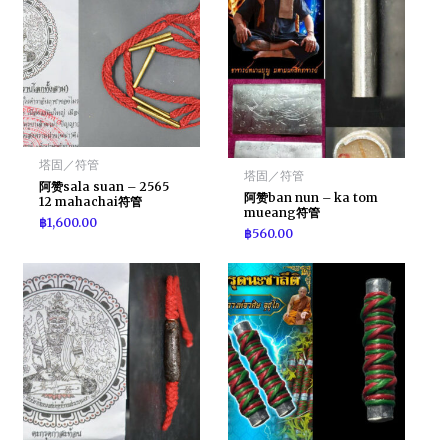
塔固／符管
塔固／符管
阿赞sala suan – 2565
阿赞ban nun – ka tom
12 mahachai符管
mueang符管
฿
1,600.00
฿
560.00