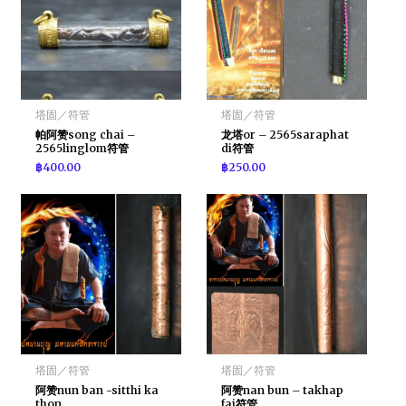
塔固／符管
塔固／符管
帕阿赞song chai –
龙塔or – 2565saraphat
2565linglom符管
di符管
฿
400.00
฿
250.00
塔固／符管
塔固／符管
阿赞nun ban -sitthi ka
阿赞nan bun – takhap
thon
fai符管