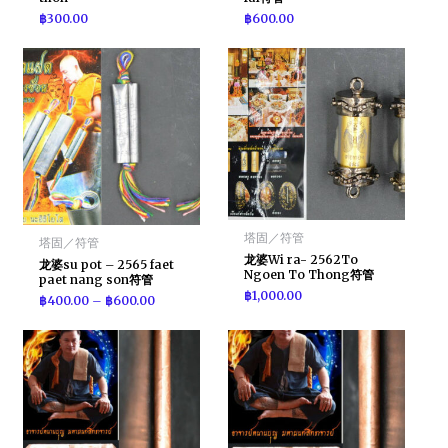
฿
300.00
฿
600.00
塔固／符管
塔固／符管
龙婆Wi ra- 2562To
龙婆su pot – 2565 faet
Ngoen To Thong符管
paet nang son符管
฿
1,000.00
฿
400.00
–
฿
600.00