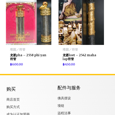
塔固／符管
塔固／符管
龙婆pha – 2558 phi yan
龙婆loet – 2542 maha
符管
lap符管
฿
600.00
฿
450.00
配件与服务
购买
佛具摆设
商店首页
项链
购买方式
远程法事
成为认证加盟商